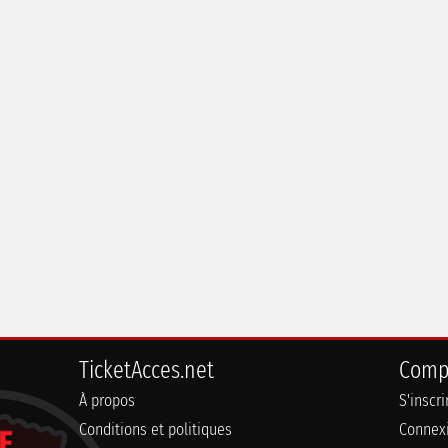
TicketAcces.net
Comp
À propos
S'inscr
Conditions et politiques
Connex