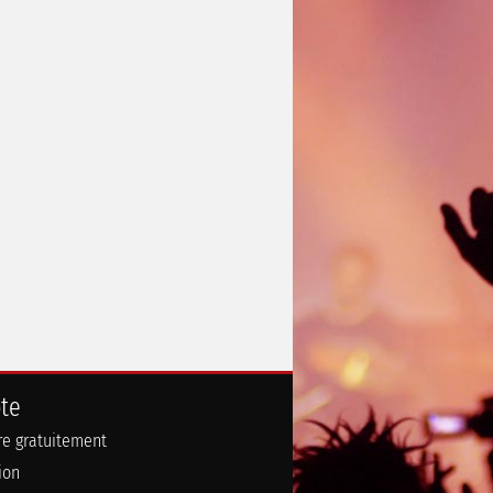
te
ire gratuitement
ion