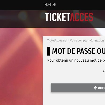
ENGLISH
TicketAcces.net
>
Votre compte
>
Connexion
MOT DE PASSE O
Pour obtenir un nouveau mot de pas
C
Ann